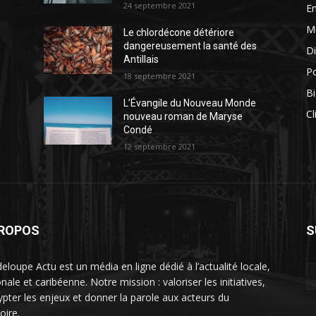
24 septembre 2021
E
M
Le chlordécone détériore
dangereusement la santé des
Di
Antillais
Po
18 septembre 2021
Bi
L’Évangile du Nouveau Monde
Cl
nouveau roman de Maryse
Condé
12 septembre 2021
PROPOS
S
eloupe Actu est un média en ligne dédié à l’actualité locale,
nale et caribéenne. Notre mission : valoriser les initiatives,
ypter les enjeux et donner la parole aux acteurs du
toire.