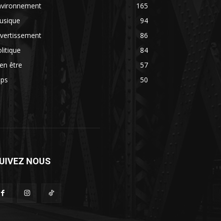
nvironnement
165
usique
94
vertissement
86
litique
84
en être
57
ips
50
UIVEZ NOUS