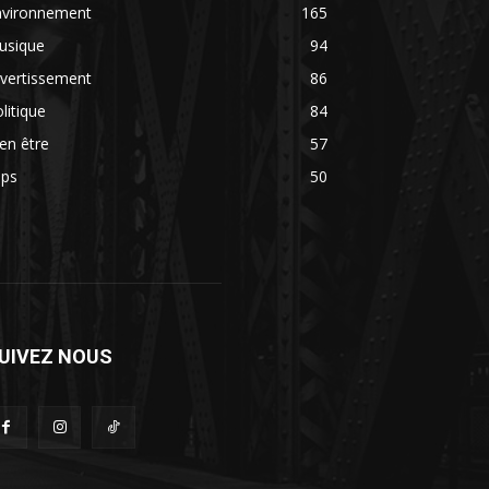
nvironnement
165
usique
94
vertissement
86
litique
84
en être
57
ips
50
UIVEZ NOUS