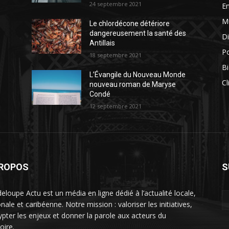
24 septembre 2021
E
M
Le chlordécone détériore
dangereusement la santé des
Di
Antillais
Po
18 septembre 2021
Bi
L’Évangile du Nouveau Monde
Cl
nouveau roman de Maryse
Condé
12 septembre 2021
PROPOS
S
eloupe Actu est un média en ligne dédié à l’actualité locale,
nale et caribéenne. Notre mission : valoriser les initiatives,
ypter les enjeux et donner la parole aux acteurs du
toire.