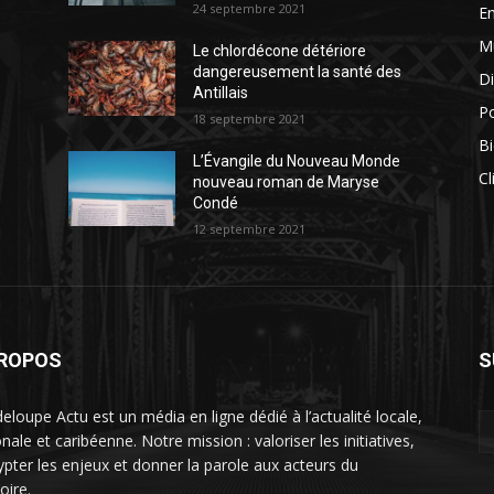
24 septembre 2021
E
M
Le chlordécone détériore
dangereusement la santé des
Di
Antillais
Po
18 septembre 2021
Bi
L’Évangile du Nouveau Monde
Cl
nouveau roman de Maryse
Condé
12 septembre 2021
PROPOS
S
eloupe Actu est un média en ligne dédié à l’actualité locale,
nale et caribéenne. Notre mission : valoriser les initiatives,
ypter les enjeux et donner la parole aux acteurs du
toire.