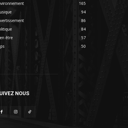
nvironnement
165
usique
94
vertissement
86
litique
84
en être
57
ips
50
UIVEZ NOUS