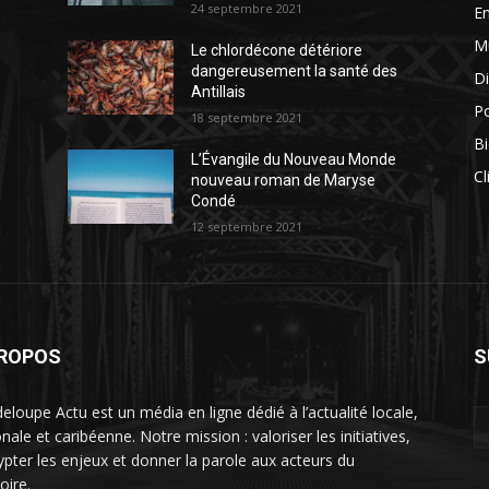
24 septembre 2021
E
M
Le chlordécone détériore
dangereusement la santé des
Di
Antillais
Po
18 septembre 2021
Bi
L’Évangile du Nouveau Monde
Cl
nouveau roman de Maryse
Condé
12 septembre 2021
PROPOS
S
eloupe Actu est un média en ligne dédié à l’actualité locale,
nale et caribéenne. Notre mission : valoriser les initiatives,
ypter les enjeux et donner la parole aux acteurs du
toire.