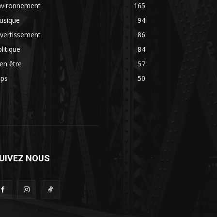
nvironnement
165
usique
94
vertissement
86
litique
84
en être
57
ips
50
UIVEZ NOUS