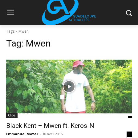
Tags
Mwen
Tag:
Mwen
Clips
Black Kent – Mwen ft. Keros-N
Emmanuel Mozar
-
10 avril 2016
0