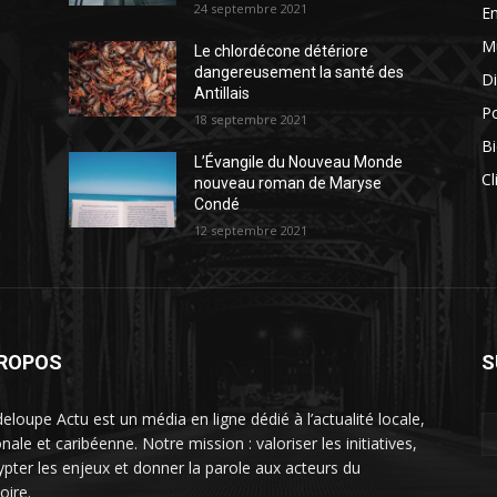
24 septembre 2021
E
M
Le chlordécone détériore
dangereusement la santé des
Di
Antillais
Po
18 septembre 2021
Bi
L’Évangile du Nouveau Monde
Cl
nouveau roman de Maryse
Condé
12 septembre 2021
PROPOS
S
eloupe Actu est un média en ligne dédié à l’actualité locale,
nale et caribéenne. Notre mission : valoriser les initiatives,
ypter les enjeux et donner la parole aux acteurs du
toire.