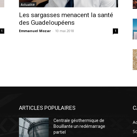
Actualité
Les sargasses menacent la santé
des Guadeloupéens
Emmanuel Mozar
-
10 mai 2018
1
1
ARTICLES POPULAIRES
C
Centrale géothermique de
Ac
Bouillante un redémarrage
So
partiel