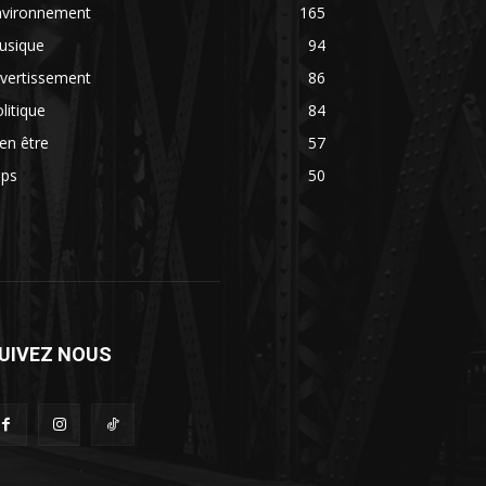
nvironnement
165
usique
94
vertissement
86
litique
84
en être
57
ips
50
UIVEZ NOUS