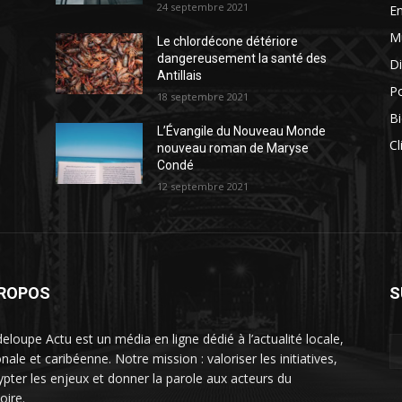
24 septembre 2021
E
M
Le chlordécone détériore
dangereusement la santé des
Di
Antillais
Po
18 septembre 2021
Bi
L’Évangile du Nouveau Monde
Cl
nouveau roman de Maryse
Condé
12 septembre 2021
PROPOS
S
eloupe Actu est un média en ligne dédié à l’actualité locale,
nale et caribéenne. Notre mission : valoriser les initiatives,
ypter les enjeux et donner la parole aux acteurs du
toire.