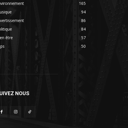
nvironnement
165
usique
94
vertissement
86
litique
84
en être
57
ips
50
UIVEZ NOUS