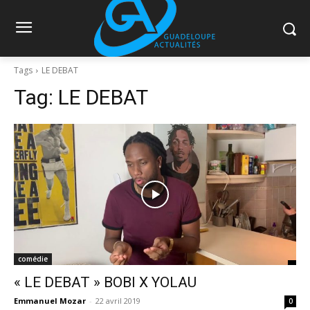
Tags
LE DEBAT
Tag:
LE DEBAT
comédie
« LE DEBAT » BOBI X YOLAU
Emmanuel Mozar
-
22 avril 2019
0