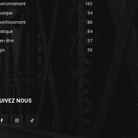
nvironnement
165
usique
94
vertissement
86
litique
84
en être
57
ips
50
UIVEZ NOUS