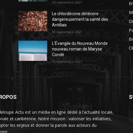
24 septembre 2021
E
M
Le chlordécone détériore
dangereusement la santé des
Di
Antillais
Po
18 septembre 2021
Bi
L’Évangile du Nouveau Monde
Cl
nouveau roman de Maryse
Condé
12 septembre 2021
PROPOS
S
eloupe Actu est un média en ligne dédié à l’actualité locale,
nale et caribéenne. Notre mission : valoriser les initiatives,
ypter les enjeux et donner la parole aux acteurs du
toire.