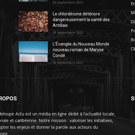
24 septembre 2021
E
M
Le chlordécone détériore
dangereusement la santé des
Di
Antillais
Po
18 septembre 2021
Bi
L’Évangile du Nouveau Monde
Cl
nouveau roman de Maryse
Condé
12 septembre 2021
PROPOS
S
eloupe Actu est un média en ligne dédié à l’actualité locale,
nale et caribéenne. Notre mission : valoriser les initiatives,
ypter les enjeux et donner la parole aux acteurs du
toire.