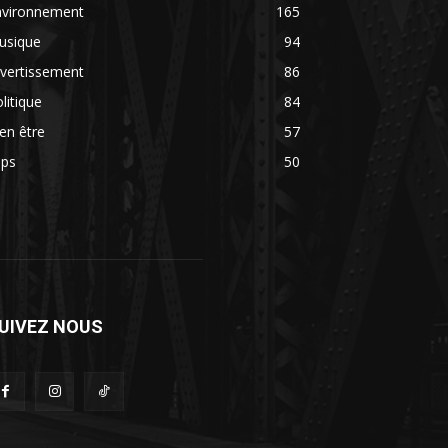
nvironnement
165
usique
94
vertissement
86
litique
84
en être
57
ips
50
UIVEZ NOUS