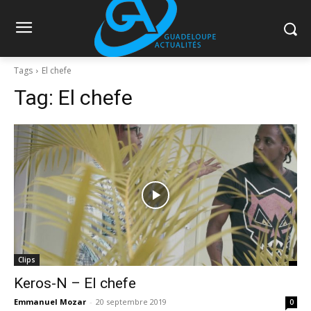
Tags
El chefe
Tag:
El chefe
Clips
Keros-N – El chefe
Emmanuel Mozar
-
20 septembre 2019
0