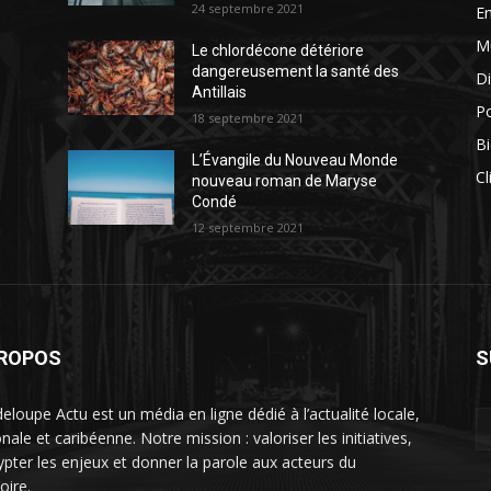
24 septembre 2021
E
M
Le chlordécone détériore
dangereusement la santé des
Di
Antillais
Po
18 septembre 2021
Bi
L’Évangile du Nouveau Monde
Cl
nouveau roman de Maryse
Condé
12 septembre 2021
PROPOS
S
eloupe Actu est un média en ligne dédié à l’actualité locale,
nale et caribéenne. Notre mission : valoriser les initiatives,
ypter les enjeux et donner la parole aux acteurs du
toire.