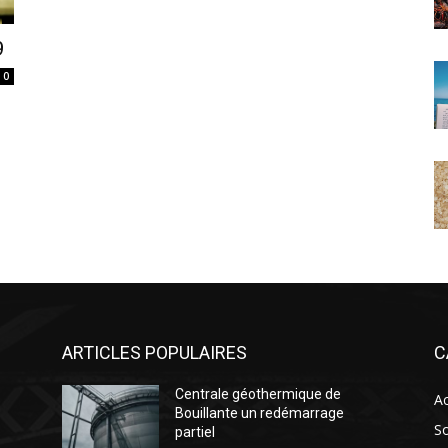
9
0
ARTICLES POPULAIRES
C
Centrale géothermique de
Ac
Bouillante un redémarrage
So
partiel