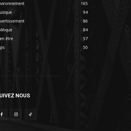
nvironnement
165
usique
94
vertissement
86
litique
84
en être
57
ips
50
UIVEZ NOUS