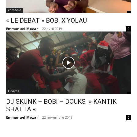
comédie
« LE DEBAT » BOBI X YOLAU
Emmanuel Mozar
-
22 avril 2019
0
Cinéma
DJ SKUNK – BOBI – DOUKS » KANTIK
SHATTA «
Emmanuel Mozar
-
22 novembre 2018
0