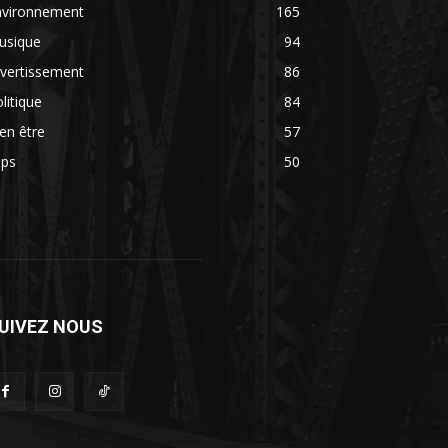
nvironnement
165
usique
94
vertissement
86
litique
84
en être
57
ips
50
UIVEZ NOUS