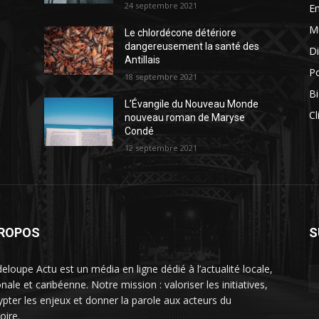
24 septembre 2021
E
M
Le chlordécone détériore
dangereusement la santé des
Di
Antillais
Po
18 septembre 2021
Bi
L’Évangile du Nouveau Monde
Cl
nouveau roman de Maryse
Condé
12 septembre 2021
PROPOS
S
eloupe Actu est un média en ligne dédié à l’actualité locale,
nale et caribéenne. Notre mission : valoriser les initiatives,
ypter les enjeux et donner la parole aux acteurs du
toire.