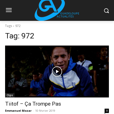
Tags
972
Tag:
972
Clips
Tiitof – Ça Trompe Pas
Emmanuel Mozar
-
10 février 2019
0